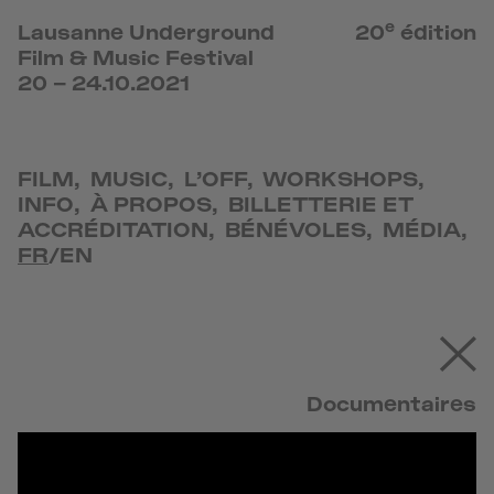
e
Lausanne Underground
20
édition
Film & Music Festival
20 – 24.10.2021
FILM
,
MUSIC
,
L’OFF
,
WORKSHOPS
,
INFO
,
À PROPOS
,
BILLETTERIE ET
ACCRÉDITATION
,
BÉNÉVOLES
,
MÉDIA
,
FR
/
EN
Documentaires