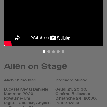
Alien on Stage
Alien en mousse
Première suisse
Lucy Harvey & Danielle
Jeudi 21, 20:30,
Kummer, 2020,
Cinéma Bellevaux
Royaume-Uni
Dimanche 24, 20:30,
Digital, Couleur, Anglais
Paderewski
st Français, 86'