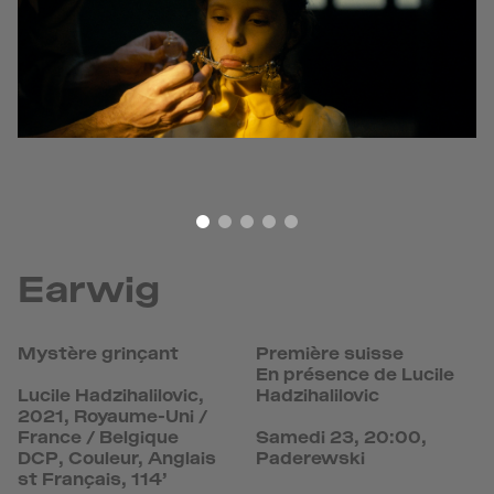
Earwig
Mystère grinçant
Première suisse
En présence de Lucile
Lucile Hadzihalilovic,
Hadzihalilovic
2021, Royaume-Uni /
France / Belgique
Samedi 23, 20:00,
DCP, Couleur, Anglais
Paderewski
st Français, 114’