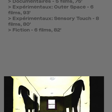
>
Documentaires
-
5 films, 75'
>
Expérimentaux: Outer Space
-
6
films, 93'
>
Expérimentaux: Sensory Touch
-
8
films, 80'
>
Fiction
-
6 films, 82'