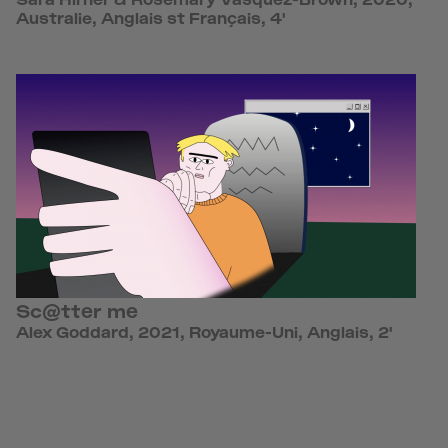
Australie, Anglais st Français, 4'
Sc@tter me
Alex Goddard, 2021, Royaume-Uni, Anglais, 2'