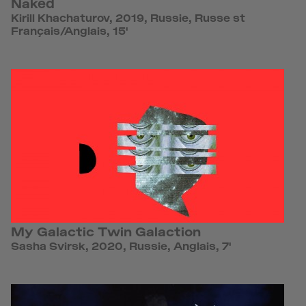
Naked
Kirill Khachaturov, 2019, Russie, Russe st
Français/Anglais, 15'
My Galactic Twin Galaction
Sasha Svirsk, 2020, Russie, Anglais, 7'