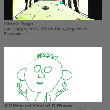
Ghost Dogs
Joe Cappa, 2020, Etats-Unis, Anglais st
Français, 11'
A Different Kind of Different