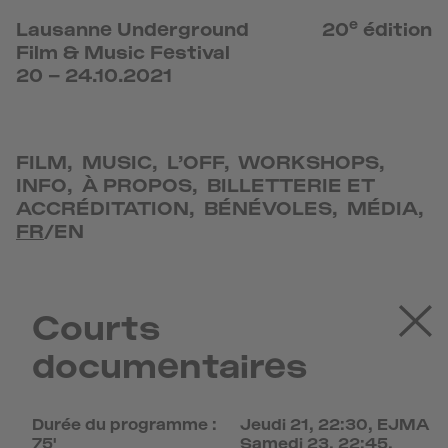
e
Lausanne Underground
20
édition
Film & Music Festival
20 – 24.10.2021
FILM
,
MUSIC
,
L’OFF
,
WORKSHOPS
,
INFO
,
À PROPOS
,
BILLETTERIE ET
ACCRÉDITATION
,
BÉNÉVOLES
,
MÉDIA
,
FR
/
EN
Courts
documentaires
Durée du programme :
Jeudi 21, 22:30, EJMA
75'
Samedi 23, 22:45,