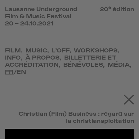
e
Lausanne Underground
20
édition
Film & Music Festival
20 – 24.10.2021
FILM
,
MUSIC
,
L’OFF
,
WORKSHOPS
,
INFO
,
À PROPOS
,
BILLETTERIE ET
ACCRÉDITATION
,
BÉNÉVOLES
,
MÉDIA
,
FR
/
EN
Christian (Film) Business : regard sur
la christiansploitation