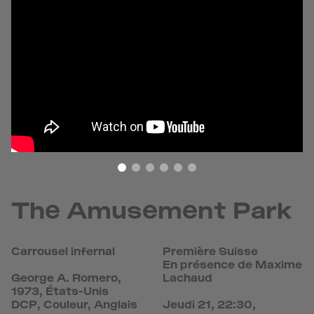
The Amusement Park
Carrousel infernal
Première Suisse
En présence de Maxime
George A. Romero,
Lachaud
1973, États-Unis
DCP, Couleur, Anglais
Jeudi 21, 22:30,