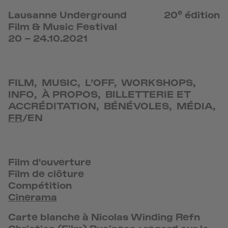
e
Lausanne Underground
20
édition
Film & Music Festival
20 – 24.10.2021
FILM
,
MUSIC
,
L’OFF
,
WORKSHOPS
,
INFO
,
À PROPOS
,
BILLETTERIE ET
ACCRÉDITATION
,
BÉNÉVOLES
,
MÉDIA
,
FR
/
EN
Film d'ouverture
Film de clôture
Compétition
Cinerama
Carte blanche à Nicolas Winding Refn
Christian (Film) Business : regard sur la