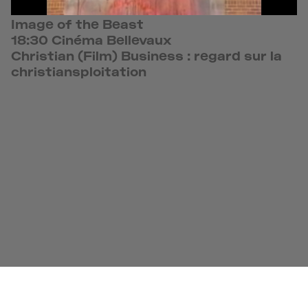
Image of the Beast
18:30 Cinéma Bellevaux
Christian (Film) Business : regard sur la
christiansploitation